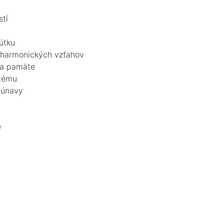
stí
útku
 harmonických vzťahov
 a pamäte
stému
 únavy
e