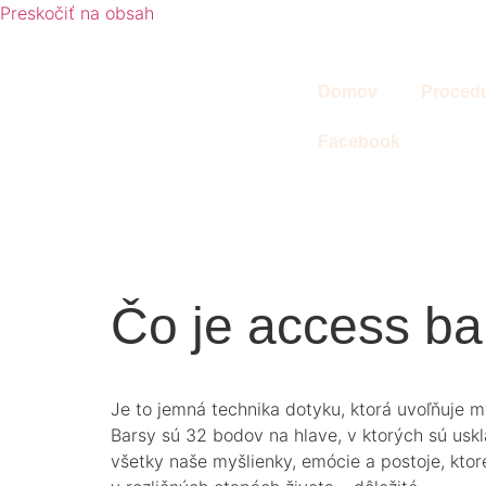
Preskočiť na obsah
Domov
Proced
Facebook
Čo je access ba
Je to jemná technika dotyku, ktorá uvoľňuje my
Barsy sú 32 bodov na hlave, v ktorých sú usk
všetky naše myšlienky, emócie a postoje, ktor