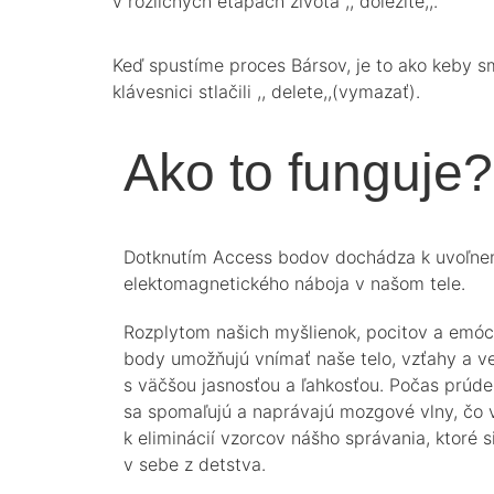
v rozličných etapách života ,, dôležité,,.
Keď spustíme proces Bársov, je to ako keby s
klávesnici stlačili ,, delete,,(vymazať).
Ako to funguje?
Dotknutím Access bodov dochádza k uvoľne
elektomagnetického náboja v našom tele.
Rozplytom našich myšlienok, pocitov a emóc
body umožňujú vnímať naše telo, vzťahy a ve
s väčšou jasnosťou a ľahkosťou. Počas prúde
sa spomaľujú a naprávajú mozgové vlny, čo 
k eliminácií vzorcov nášho správania, ktoré 
v sebe z detstva.