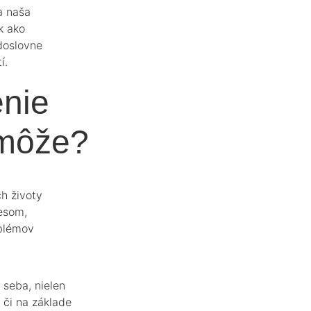
a naša
k ako
doslovne
í.
nie
omôže?
h životy
resom,
blémov
 seba, nielen
 či na základe