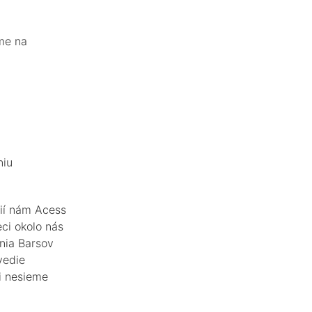
me na
niu
ií nám Acess
ci okolo nás
nia Barsov
vedie
si nesieme