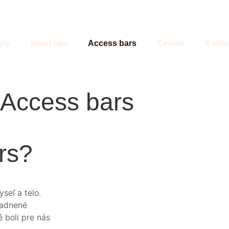
úry
Head spa
Access bars
Cenník
Konta
Access bars
rs?
seľ a telo.
ladnené
é boli pre nás