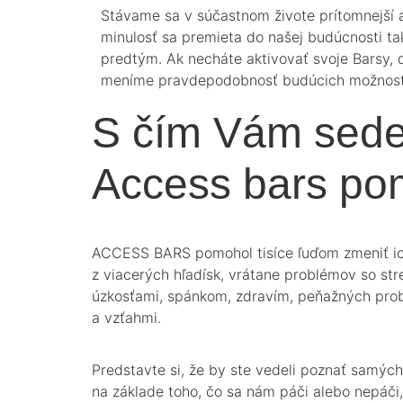
Stávame sa v súčastnom živote prítomnejší 
minulosť sa premieta do našej budúcnosti ta
predtým. Ak necháte aktivovať svoje Barsy, 
meníme pravdepodobnosť budúcich možnost
S čím Vám sede
Access bars p
ACCESS BARS pomohol tisíce ľuďom zmeniť ic
z viacerých hľadísk, vrátane problémov so st
úzkosťami, spánkom, zdravím, peňažných pro
a vzťahmi.
Predstavte si, že by ste vedeli poznať samých
na základe toho, čo sa nám páči alebo nepáči,