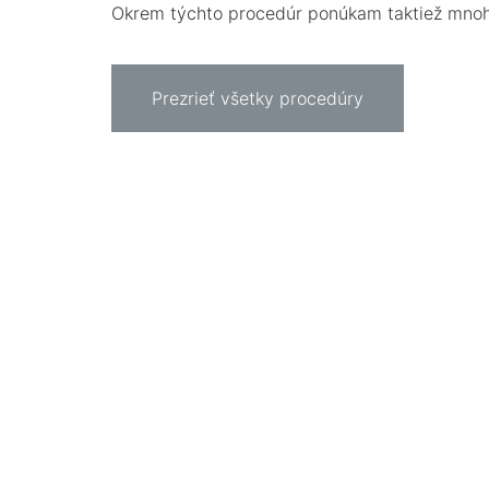
Okrem týchto procedúr ponúkam taktiež mnoho i
Prezrieť všetky procedúry