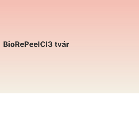
BioRePeelCl3 tvár